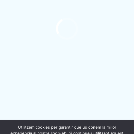
Im Folgenden sehen Sie ein Diagramm, das die
Entwicklung der Population seitdem verlässliche
Daten vorliegen (Zuchttiere + Kälber). Ab 2011
basieren die Angaben auf den im Zuchtbuch
eingetragenen Tieren, jeweils mit Stand vom 1.
Januar des entsprechenden Jahres.
Política de privadesa
|
Nota legal
|
Política de
cookies
Copyright © 2026
Associació de Criadors de Vaca
Utilitzem cookies per garantir que us donem la millor
Pallaresa
experiència al nostre lloc web. Si continueu utilitzant aquest