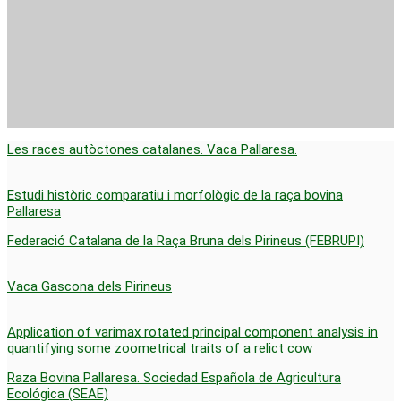
Les races autòctones catalanes. Vaca Pallaresa.
Estudi històric comparatiu i morfològic de la raça bovina
Pallaresa
Federació Catalana de la Raça Bruna dels Pirineus (FEBRUPI)
Vaca Gascona dels Pirineus
Application of varimax rotated principal component analysis in
quantifying some zoometrical traits of a relict cow
Raza Bovina Pallaresa. Sociedad Española de Agricultura
Ecológica (SEAE)