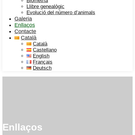
Biometria
Llibre genealògic
Evolució del número d’animals
Galeria
Enllaços
Contacte
Català
Català
Castellano
English
Français
Deutsch
Enllaços